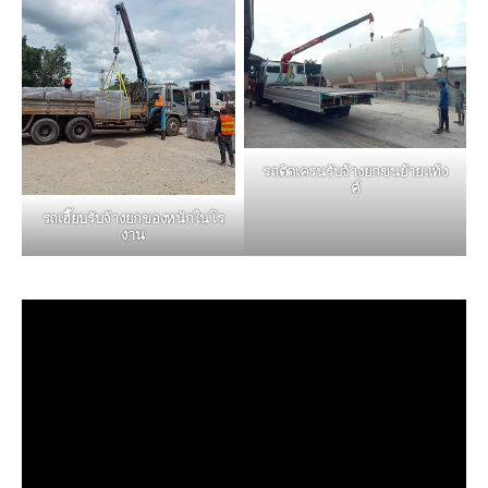
รถติดเครนรับจ้างยกขนย้ายแท้ง
ค์
รถเฮี๊ยบรับจ้างยกของหนักในโร
งาน