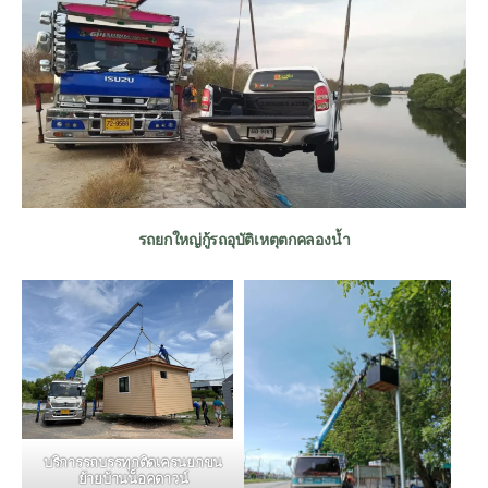
รถยกใหญ่กู้รถอุบัติเหตุตกคลองน้ำ
บริการรถบรรทุกติดเครนยกขน
ย้ายบ้านน็อคดาวน์