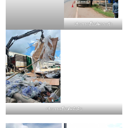
บริการรถเฮี๊ยบติดกระเช้า
บริการรถเฮี๊ยบติดมือคีบ