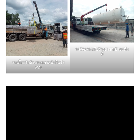
รถติดเครนรับจ้างยกขนย้ายแท้ง
ค์
รถเฮี๊ยบรับจ้างยกของหนักในโร
งาน