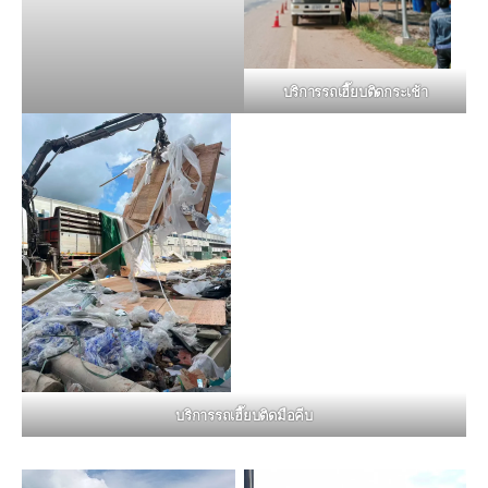
บริการรถเฮี๊ยบติดกระเช้า
บริการรถเฮี๊ยบติดมือคีบ