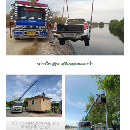
รถยกใหญ่กู้รถอุบัติเหตุตกคลองน้ำ
บริการรถบรรทุกติดเครนยกขน
ย้ายบ้านน็อคดาวน์