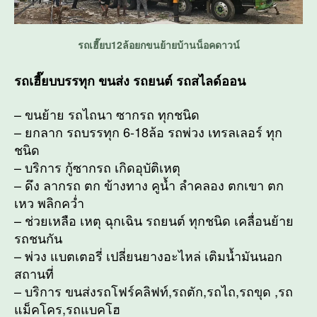
รถเฮี๊ยบ12ล้อยกขนย้ายบ้านน็อคดาวน์
รถเฮี๊ยบบรรทุก ขนส่ง รถยนต์ รถสไลด์ออน
– ขนย้าย รถไถนา ซากรถ ทุกชนิด
– ยกลาก รถบรรทุก 6-18ล้อ รถพ่วง เทรลเลอร์ ทุก
ชนิด
– บริการ กู้ซากรถ เกิดอุบัติเหตุ
– ดึง ลากรถ ตก ข้างทาง คูน้ำ ลำคลอง ตกเขา ตก
เหว พลิกคว่ำ
– ช่วยเหลือ เหตุ ฉุกเฉิน รถยนต์ ทุกชนิด เคลื่อนย้าย
รถชนกัน
– พ่วง แบตเตอรี่ เปลี่ยนยางอะไหล่ เติมน้ำมันนอก
สถานที่
– บริการ ขนส่งรถโฟร์คลิฟท์,รถตัก,รถไถ,รถขุด ,รถ
แม็คโคร,รถแบคโฮ