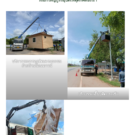
บริการรถบรรทุกติดเครนยกขน
ย้ายบ้านน็อคดาวน์
บริการรถเฮี๊ยบติดกระเช้า