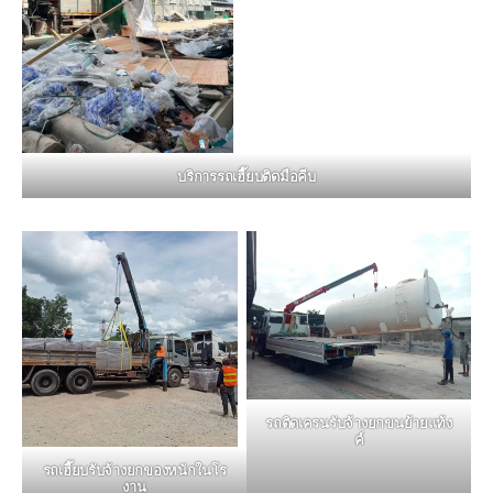
บริการรถเฮี๊ยบติดมือคีบ
รถติดเครนรับจ้างยกขนย้ายแท้ง
ค์
รถเฮี๊ยบรับจ้างยกของหนักในโร
งาน