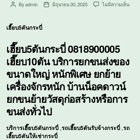
บน
By
admin
มิถุนายน 30, 2025
ไม่มีความเห็น
Post
Post
เฮี๊ย
author
date
กระบี่
เฮี๊ย
เฮี๊ยบ5ตันกระบี่
บริกา
ยก
เฮี๊ยบ5ตันกระบี่ 0818900005
ขนส่ง
ของ
เฮี๊ยบ10ตัน บริการยกขนส่งของ
ขนา
ใหญ่
ขนาดใหญ่ หนักพิเศษ ยกย้าย
หนัก
พิเศษ
เครื่องจักรหนัก บ้านน็อคดาวน์
ยกขนย้ายวัสดุก่อสร้างหรือการ
ขนส่งทั่วไป
,
,
บริการ
เฮี๊ยบ5ตันกระบี่
รถเฮี๊ยบ5ตันรับจ้างกระบี่
รถ
เฮี๊ยบ5ตันให้เช่ากระบี่