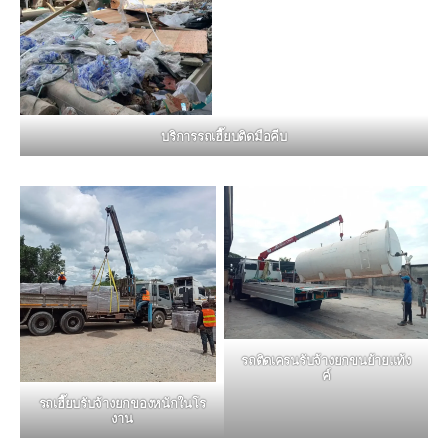
บริการรถเฮี๊ยบติดมือคีบ
รถติดเครนรับจ้างยกขนย้ายแท้ง
ค์
รถเฮี๊ยบรับจ้างยกของหนักในโร
งาน