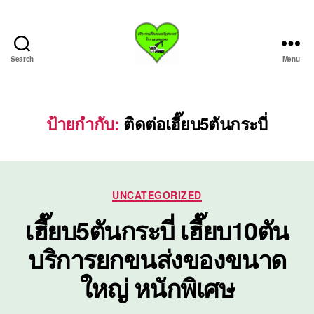
Search
Menu
บริการ
รถ
เฮี๊ย
บรถ
ป้ายกำกับ:
ติดต่อเฮี๊ยบ5ตันกระบี่
ยก
ทั่ว
ประเทศ.com
Categories
UNCATEGORIZED
เฮี๊ยบ5ตันกระบี่ เฮี๊ยบ10ตัน
บริการยกขนส่งของขนาด
ใหญ่ หนักพิเศษ