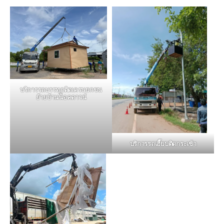
บริการรถบรรทุกติดเครนยกขน
ย้ายบ้านน็อคดาวน์
บริการรถเฮี๊ยบติดกระเช้า