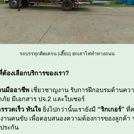
รถบรรทุกติดเครน (เฮี๊ยบ) ยกเสาไฟทำทางถนน
ที่ต้องเลือกบริการของเรา?
านมืออาชีพ
เชี่ยวชาญงาน รับการฝึกอบรมด้านคว
ภัย มีเอกสาร ปจ.2 และใบเซอร์
ารรวดเร็ว ทันใจ
ยิ่งไปกว่านั้นเรายังมี
“ริกเกอร์”
ที่
องานคนขับ เพื่อตอบสนองความต้องการของลูกค้า
ีประกัน