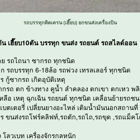
รถบรรทุกติดเครน (เฮี๊ยบ) ยกขนส่งเครื่องบิน
5ตัน เฮี๊ยบ10ตัน บรรทุก ขนส่ง รถยนต์ รถสไลด์ออน
าย รถไถนา ซากรถ ทุกชนิด
ก รถบรรทุก 6-18ล้อ รถพ่วง เทรลเลอร์ ทุกชนิด
ร กู้ซากรถ เกิดอุบัติเหตุ
ลากรถ ตก ข้างทาง คูน้ำ ลำคลอง ตกเขา ตกเหว พลิ
หลือ เหตุ ฉุกเฉิน รถยนต์ ทุกชนิด เคลื่อนย้ายรถชน
แบตเตอรี่ เปลี่ยนยางอะไหล่ เติมน้ำมันนอกสถานที่
าร ขนส่งรถโฟร์คลิฟท์,รถตัก,รถไถ,รถขุด ,รถแม็ค
ง โลวเบท เครื่องจักรกลหนัก