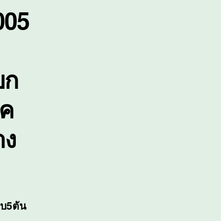
0005
นาด
หญ่
นัก
ิเศษ
ยก
อค
าง
ยบ5ตัน