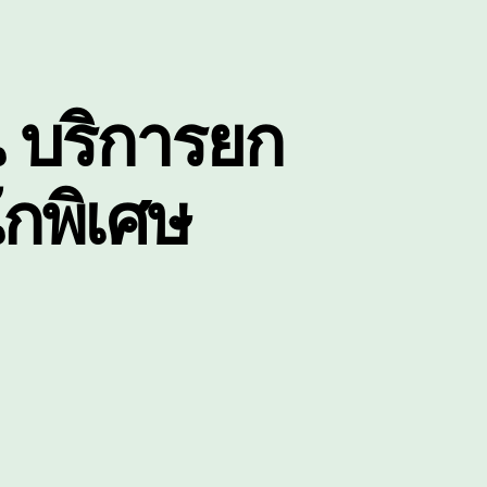
ัน บริการยก
กพิเศษ
น
ี๊ยบ5ตัน
รีรัมย์
ี๊ยบ10ตัน
ริการ
ก
นส่ง
อง