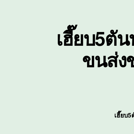
เฮี๊ยบ5ตัน
ขนส่ง
เฮี๊ยบ5ต