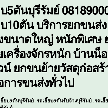
๊ยบ5ตันบุรีรัมย์ 081890
ข
ใ
ห
๊ยบ10ตัน บริการยกขนส่ง
พ
งขนาดใหญ่ หนักพิเศษ 
ยเครื่องจักรหนัก บ้านน็
น์ ยกขนย้ายวัสดุก่อสร้
อการขนส่งทั่วไป
เฮี๊ยบ5ตันบุรีรัมย์
,
รถเฮี๊ยบ5ตันรับจ้างบุรีรัมย์
,
รถเฮี๊
ุรีรัมย์