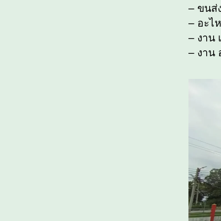
– ขนส่ง
– อะไห
– งาน เ
– งาน 