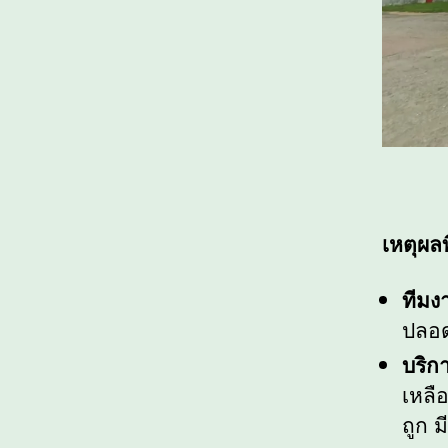
เหตุผล
ทีมง
ปลอด
บริก
เหลื
ถูก ม