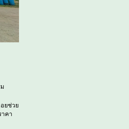
าม
คอยช่วย
 ราคา