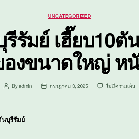
Categories
UNCATEGORIZED
บุรีรัมย์ เฮี๊ยบ10ต
ของขนาดใหญ่ หนั
บ
By
admin
กรกฎาคม 3, 2025
ไม่มีความเห็น
Post
Post
เฮ
author
date
บุ
เฮ
บ
ันบุรีรัมย์
ย
ข
ข