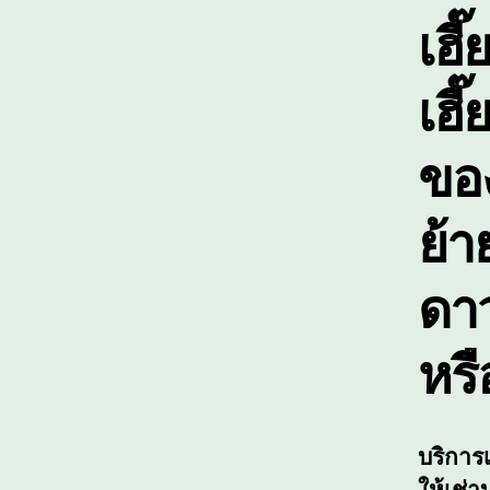
เฮี
เฮี
ขอ
ย้า
ดาว
หรื
บริการ
ให้เช่าบ