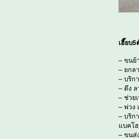
เฮี๊ยบ
– ขนย้
– ยกลา
– บริกา
– ดึง 
– ช่วยเ
– พ่วง 
– บริก
แบคโฮ
– ขนส่