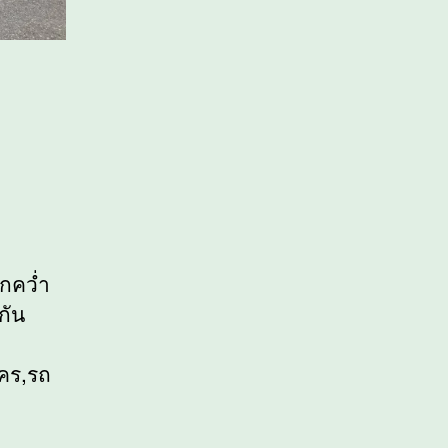
กคว่ำ
กัน
โคร,รถ