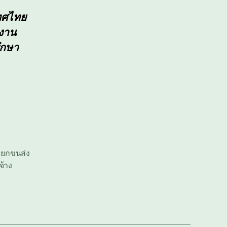
เทศไทย
นงาน
รึกษา
) ยกขนส่ง
จ้าง