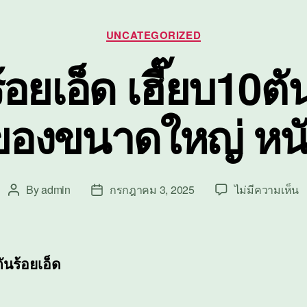
Categories
UNCATEGORIZED
ร้อยเอ็ด เฮี๊ยบ10ต
ของขนาดใหญ่ หนั
บ
By
admin
กรกฎาคม 3, 2025
ไม่มีความเห็น
Post
Post
เฮ
author
date
ร้
เฮ
บ
ตันร้อยเอ็ด
ย
ข
ข