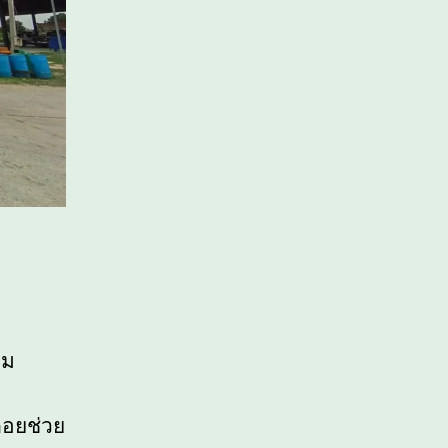
าม
คอยช่วย