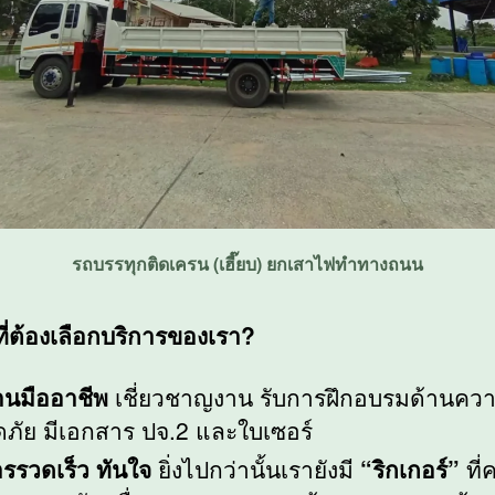
รถบรรทุกติดเครน (เฮี๊ยบ) ยกเสาไฟทำทางถนน
ที่ต้องเลือกบริการของเรา?
านมืออาชีพ
เชี่ยวชาญงาน รับการฝึกอบรมด้านคว
ภัย มีเอกสาร ปจ.2 และใบเซอร์
ารรวดเร็ว ทันใจ
ยิ่งไปกว่านั้นเรายังมี
“ริกเกอร์”
ที่