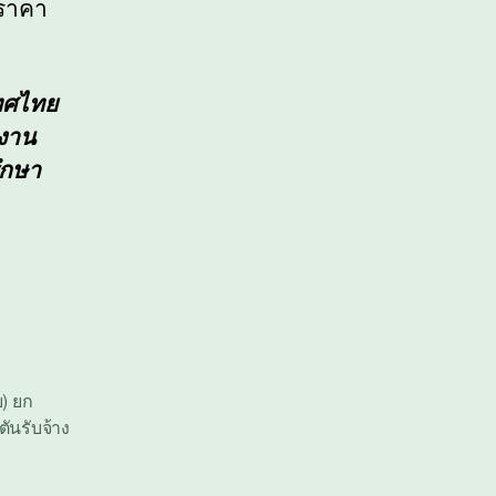
 ราคา
เทศไทย
นงาน
รึกษา
บ) ยก
ตันรับจ้าง