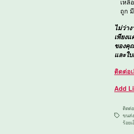
เหลื
ถูก ม
ไม่ว่า
เพียงแ
ของคุณใ
และใบ
ติดต่อ
เ
Add L
ติดต่
ขนส่ง
Tags
ร้อยเ