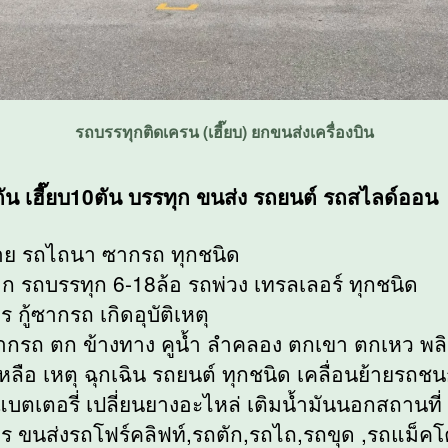
รถบรรทุกติดเครน (เฮี๊ยบ) ยกขนส่งเครื่องบิน
5ตัน เฮี๊ยบ10ตัน บรรทุก ขนส่ง รถยนต์ รถสไลด์ออน
าย รถไถนา ซากรถ ทุกชนิด
ก รถบรรทุก 6-18ล้อ รถพ่วง เทรลเลอร์ ทุกชนิด
ร กู้ซากรถ เกิดอุบัติเหตุ
ลากรถ ตก ข้างทาง คูน้ำ ลำคลอง ตกเขา ตกเหว พลิ
หลือ เหตุ ฉุกเฉิน รถยนต์ ทุกชนิด เคลื่อนย้ายรถชน
แบตเตอรี่ เปลี่ยนยางอะไหล่ เติมน้ำมันนอกสถานที่
าร ขนส่งรถโฟร์คลิฟท์,รถตัก,รถไถ,รถขุด ,รถแม็ค