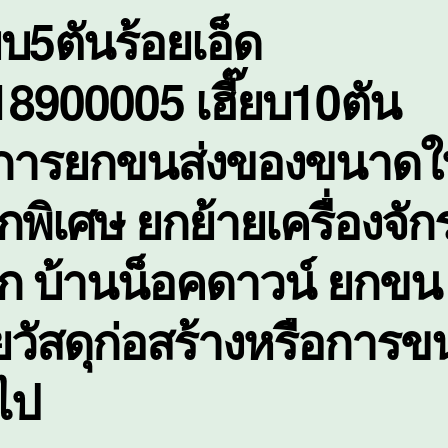
๊ยบ5ตันร้อยเอ็ด
ข
ใ
ห
8900005 เฮี๊ยบ10ตัน
พ
ิการยกขนส่งของขนาดใ
กพิเศษ ยกย้ายเครื่องจัก
ัก บ้านน็อคดาวน์ ยกขน
ยวัสดุก่อสร้างหรือการข
วไป