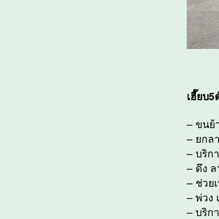
เฮี๊ยบ
– ขนย้
– ยกลา
– บริกา
– ดึง 
– ช่วยเ
– พ่วง 
– บริก