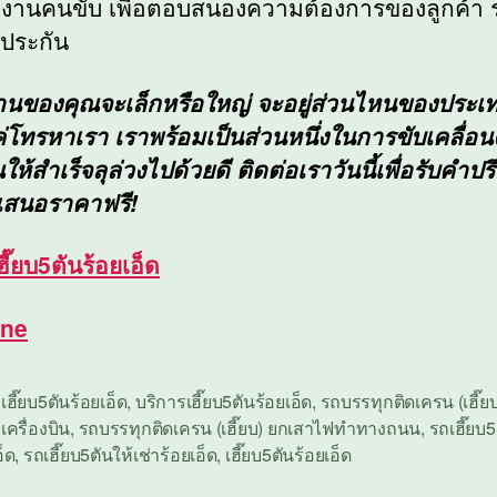
องานคนขับ เพื่อตอบสนองความต้องการของลูกค้า
ีประกัน
งานของคุณจะเล็กหรือใหญ่ จะอยู่ส่วนไหนของประ
ค่โทรหาเรา เราพร้อมเป็นส่วนหนึ่งในการขับเคลื่อ
ห้สำเร็จลุล่วงไปด้วยดี ติดต่อเราวันนี้เพื่อรับคำป
เสนอราคาฟรี!
ฮี๊ยบ5ตันร้อยเอ็ด
ine
อเฮี๊ยบ5ตันร้อยเอ็ด
,
บริการเฮี๊ยบ5ตันร้อยเอ็ด
,
รถบรรทุกติดเครน (เฮี๊ย
เครื่องบิน
,
รถบรรทุกติดเครน (เฮี๊ยบ) ยกเสาไฟทำทางถนน
,
รถเฮี๊ยบ5
อ็ด
,
รถเฮี๊ยบ5ตันให้เช่าร้อยเอ็ด
,
เฮี๊ยบ5ตันร้อยเอ็ด