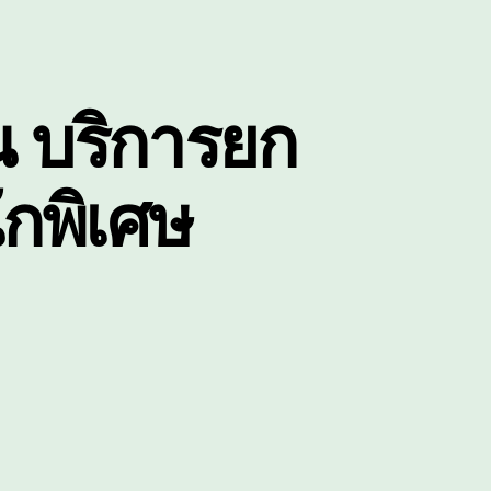
ัน บริการยก
กพิเศษ
น
ี๊ยบ5ตัน
อยเอ็ด
ี๊ยบ10ตัน
ริการ
ก
นส่ง
อง