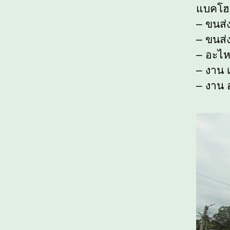
แบคโฮ
– ขนส่
– ขนส่ง
– อะไห
– งาน เ
– งาน 