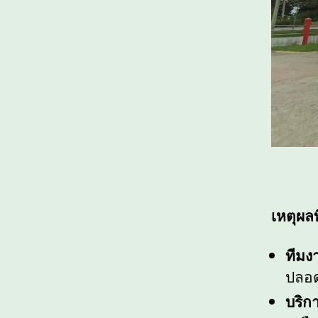
เหตุผล
ทีมง
ปลอด
บริก