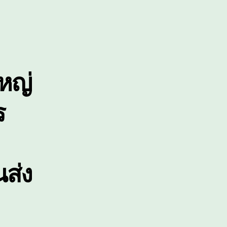
นาด
หญ่
นัก
ิเศษ
หญ่
ร
นส่ง