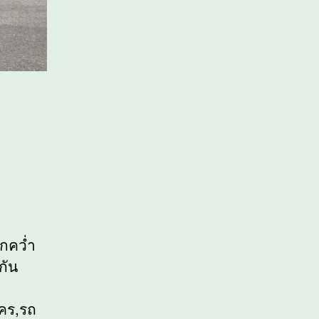
กคว่ำ
กัน
โคร,รถ