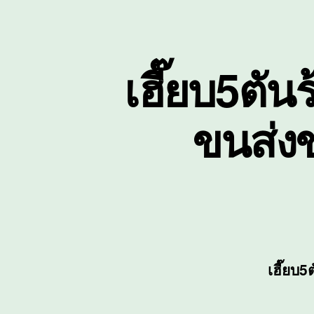
เฮี๊ยบ5ตัน
ขนส่ง
เฮี๊ยบ5