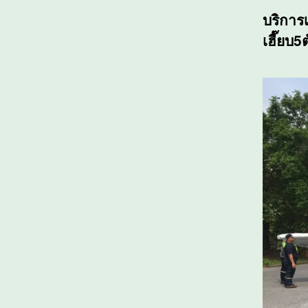
บริการ
เฮี๊ยบ5