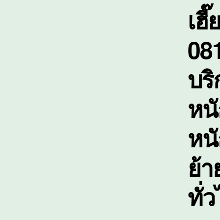
เฮี
081
บร
หนั
หน
ย้า
ทั่