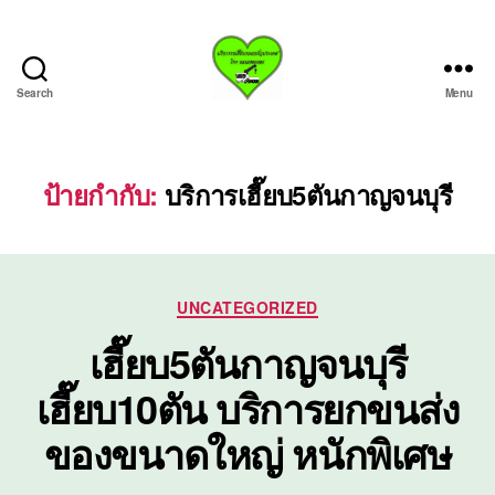
Search
Menu
บริการ
รถ
เฮี๊ย
บรถ
ป้ายกำกับ:
บริการเฮี๊ยบ5ตันกาญจนบุรี
ยก
ทั่ว
ประเทศ.com
Categories
UNCATEGORIZED
เฮี๊ยบ5ตันกาญจนบุรี
เฮี๊ยบ10ตัน บริการยกขนส่ง
ของขนาดใหญ่ หนักพิเศษ