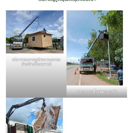
บริการรถบรรทุกติดเครนยกขน
ย้ายบ้านน็อคดาวน์
บริการรถเฮี๊ยบติดกระเช้า