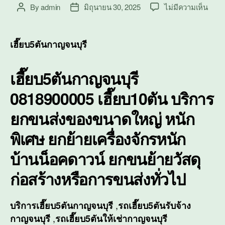
บน
By
admin
มิถุนายน 30, 2025
ไม่มีความเห็น
Post
Post
เฮี๊ย
author
date
กาญจ
เฮี๊ย
เฮี๊ยบ5ตันกาญจนบุรี
บริกา
ยก
เฮี๊ยบ5ตันกาญจนบุรี
ขนส่ง
ของ
0818900005 เฮี๊ยบ10ตัน บริการ
ขนา
ใหญ่
ยกขนส่งของขนาดใหญ่ หนัก
หนัก
พิเศษ
พิเศษ ยกย้ายเครื่องจักรหนัก
บ้านน็อคดาวน์ ยกขนย้ายวัสดุ
ก่อสร้างหรือการขนส่งทั่วไป
,
บริการ
เฮี๊ยบ5ตันกาญจนบุรี
รถเฮี๊ยบ5ตันรับจ้าง
,
กาญจนบุรี
รถเฮี๊ยบ5ตันให้เช่ากาญจนบุรี