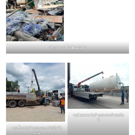
บริการรถเฮี๊ยบติดมือคีบ
รถติดเครนรับจ้างยกขนย้ายแท้ง
ค์
รถเฮี๊ยบรับจ้างยกของหนักในโร
งาน