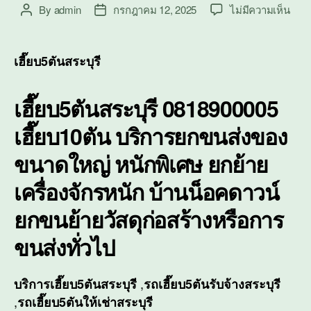
บน
By
admin
กรกฎาคม 12, 2025
ไม่มีความเห็น
Post
Post
เฮี๊ย
author
date
สระบุ
เฮี๊ย
เฮี๊ยบ5ตันสระบุรี
บริก
ยก
เฮี๊ยบ5ตันสระบุรี 0818900005
ขนส่
ของ
เฮี๊ยบ10ตัน บริการยกขนส่งของ
ขนา
ใหญ่
ขนาดใหญ่ หนักพิเศษ ยกย้าย
หนัก
พิเศ
เครื่องจักรหนัก บ้านน็อคดาวน์
ยกขนย้ายวัสดุก่อสร้างหรือการ
ขนส่งทั่วไป
,
บริการ
เฮี๊ยบ5ตันสระบุรี
รถเฮี๊ยบ5ตันรับจ้างสระบุรี
,
รถเฮี๊ยบ5ตันให้เช่าสระบุรี