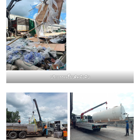
บริการรถเฮี๊ยบติดมือคีบ