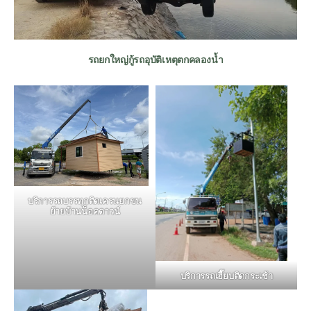
รถยกใหญ่กู้รถอุบัติเหตุตกคลองน้ำ
บริการรถบรรทุกติดเครนยกขน
ย้ายบ้านน็อคดาวน์
บริการรถเฮี๊ยบติดกระเช้า