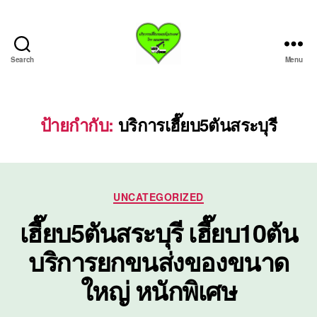
Search
Menu
บริการ
รถ
เฮี๊ย
บรถ
ป้ายกำกับ:
บริการเฮี๊ยบ5ตันสระบุรี
ยก
ทั่ว
ประเทศ.com
Categories
UNCATEGORIZED
เฮี๊ยบ5ตันสระบุรี เฮี๊ยบ10ตัน
บริการยกขนส่งของขนาด
ใหญ่ หนักพิเศษ