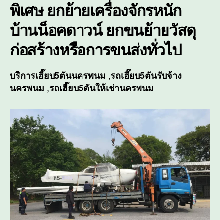
พิเศษ ยกย้ายเครื่องจักรหนัก
บ้านน็อคดาวน์ ยกขนย้ายวัสดุ
ก่อสร้างหรือการขนส่งทั่วไป
,
บริการ
เฮี๊ยบ5ตันนครพนม
รถเฮี๊ยบ5ตันรับจ้าง
,
นครพนม
รถเฮี๊ยบ5ตันให้เช่านครพนม