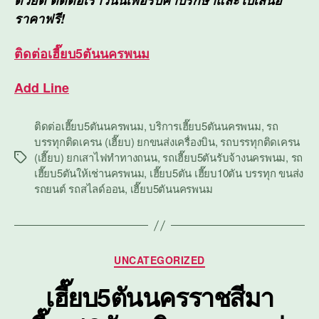
ด้วยดี ติดต่อเราวันนี้เพื่อรับคำปรึกษาและใบเสนอ
ราคาฟรี!
ติดต่อ
เฮี๊ยบ5ตันนครพนม
Add Line
ติดต่อเฮี๊ยบ5ตันนครพนม
,
บริการเฮี๊ยบ5ตันนครพนม
,
รถ
บรรทุกติดเครน (เฮี๊ยบ) ยกขนส่งเครื่องบิน
,
รถบรรทุกติดเครน
(เฮี๊ยบ) ยกเสาไฟทำทางถนน
,
รถเฮี๊ยบ5ตันรับจ้างนครพนม
,
รถ
Tags
เฮี๊ยบ5ตันให้เช่านครพนม
,
เฮี๊ยบ5ตัน เฮี๊ยบ10ตัน บรรทุก ขนส่ง
รถยนต์ รถสไลด์ออน
,
เฮี๊ยบ5ตันนครพนม
Categories
UNCATEGORIZED
เฮี๊ยบ5ตันนครราชสีมา