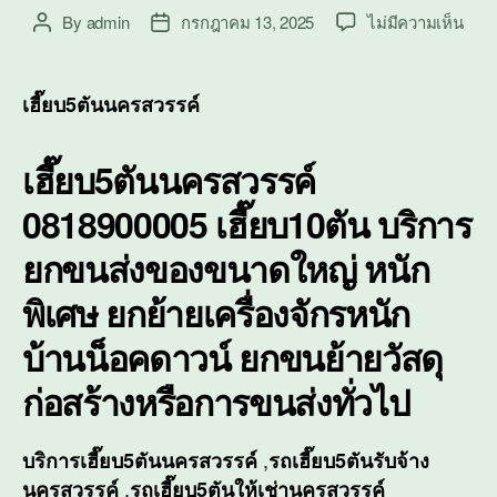
บน
By
admin
กรกฎาคม 13, 2025
ไม่มีความเห็น
Post
Post
เฮี๊ย
author
date
นครส
เฮี๊ย
เฮี๊ยบ5ตันนครสวรรค์
บริก
ยก
เฮี๊ยบ5ตันนครสวรรค์
ขนส่
ของ
0818900005 เฮี๊ยบ10ตัน บริการ
ขนา
ใหญ่
ยกขนส่งของขนาดใหญ่ หนัก
หนัก
พิเศ
พิเศษ ยกย้ายเครื่องจักรหนัก
บ้านน็อคดาวน์ ยกขนย้ายวัสดุ
ก่อสร้างหรือการขนส่งทั่วไป
,
บริการ
เฮี๊ยบ5ตันนครสวรรค์
รถเฮี๊ยบ5ตันรับจ้าง
,
นครสวรรค์
รถเฮี๊ยบ5ตันให้เช่านครสวรรค์