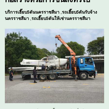
,
บริการ
เฮี๊ยบ5ตันนครราชสีมา
รถเฮี๊ยบ5ตันรับจ้าง
,
นครราชสีมา
รถเฮี๊ยบ5ตันให้เช่านครราชสีมา