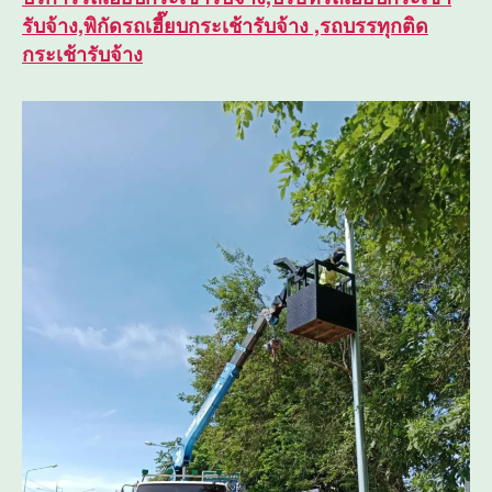
รับจ้าง,พิกัดรถเฮี๊ยบกระเช้ารับจ้าง ,รถบรรทุกติด
กระเช้ารับจ้าง