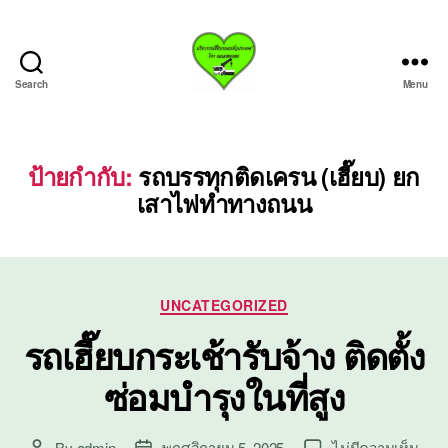
Search
Menu
บริการ
รถ
เฮี๊ย
บรถ
ป้ายกำกับ:
รถบรรทุกติดเครน (เฮี๊ยบ) ยก
ยก
เสาไฟทำทางถนน
ทั่ว
ประเทศ.com
Categories
UNCATEGORIZED
รถเฮี๊ยบกระเช้ารับจ้าง ติดตั้ง
ซ่อมบำรุงในที่สูง
บน
By
admin
พฤศจิกายน 5, 2025
ไม่มีความเห็น