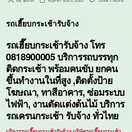
Post
Post
รถ
author
date
เฮี๊ย
บก
รถเฮี๊ยบกระเช้ารับจ้าง
ระ
เช้า
รับจ้
รถเฮี๊ยบกระเช้ารับจ้าง โทร
ติด
ตั้ง
0818900005 บริการรถบรรทุก
ซ่อม
บำรุ
ติดกระเช้า พร้อมคนขับ ยกคน
ใน
ขึ้นทำงานในที่สูง ,ติดตั้งป้าย
ที่
สูง
โฆษณา, ทาสีอาคาร, ซ่อมระบบ
ไฟฟ้า, งานตัดแต่งต้นไม้ บริการ
รถเครนกระเช้า
รับจ้าง ทั่วไทย
บริการรถเฮี๊ยบกระเช้ารับจ้าง,บริษัทรถเฮี๊ยบกระเช้า