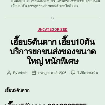
ติดมือคีบ
,
รถโฟร์คลิฟท์ให้เช่า
,
เครนกระเช้ารับจ้าง
,
เฮี๊ยบ5ตัน
เฮี๊ยบ10ตัน บรรทุก ขนส่ง รถยนต์ รถสไลด์ออน
Categories
UNCATEGORIZED
เฮี๊ยบ5ตันตาก เฮี๊ยบ10ตัน
บริการยกขนส่งของขนาด
ใหญ่ หนักพิเศษ
บน
By
admin
กรกฎาคม 13, 2025
ไม่มีความเห็น
Post
Post
เฮี๊ย
author
date
ตาก
เฮี๊ย
เฮี๊ยบ5ตันตาก
บริก
ยก
ขนส่