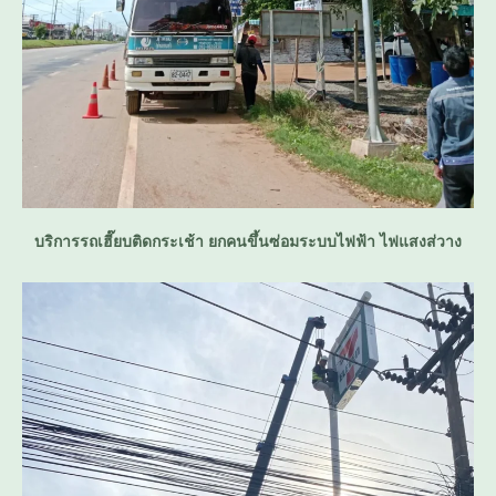
บริการรถเฮี๊ยบติดกระเช้า ยกคนขึ้นซ่อมระบบไฟฟ้า ไฟแสงส่วาง