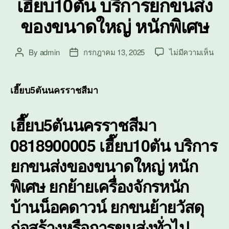
เฮี๊ยบ10ตัน บริการยกขนส่ง
ของขนาดใหญ่ หนักพิเศษ
บน
By
admin
กรกฎาคม 13, 2025
ไม่มีความเห็น
Post
Post
เฮี๊ย
author
date
นคร
เฮี๊ย
เฮี๊ยบ5ตันนครราชสีมา
บริก
ยก
เฮี๊ยบ5ตันนครราชสีมา
ขนส่
ของ
0818900005 เฮี๊ยบ10ตัน บริการ
ขนา
ใหญ่
ยกขนส่งของขนาดใหญ่ หนัก
หนัก
พิเศ
พิเศษ ยกย้ายเครื่องจักรหนัก
บ้านน็อคดาวน์ ยกขนย้ายวัสดุ
ก่อสร้างหรือการขนส่งทั่วไป