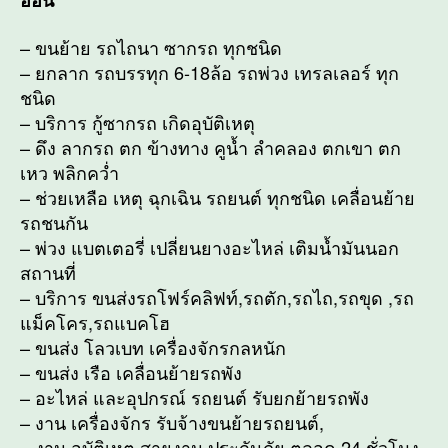
– ขนย้าย รถไถนา ซากรถ ทุกชนิด
– ยกลาก รถบรรทุก 6-18ล้อ รถพ่วง เทรลเลอร์ ทุก
ชนิด
– บริการ กู้ซากรถ เกิดอุบัติเหตุ
– ดึง ลากรถ ตก ข้างทาง คูน้ำ ลำคลอง ตกเขา ตก
เหว พลิกคว่ำ
– ช่วยเหลือ เหตุ ฉุกเฉิน รถยนต์ ทุกชนิด เคลื่อนย้าย
รถชนกัน
– พ่วง แบตเตอรี่ เปลี่ยนยางอะไหล่ เติมน้ำมันนอก
สถานที่
– บริการ ขนส่งรถโฟร์คลิฟท์,รถตัก,รถไถ,รถขุด ,รถ
แม็คโคร,รถแบคโฮ
– ขนส่ง โลวเบท เครื่องจักรกลหนัก
– ขนส่ง เรือ เคลื่อนย้ายรถพัง
– อะไหล่ และอุปกรณ์ รถยนต์ รับยกย้ายรถพัง
– งาน เครื่องจักร รับจ้างขนย้ายรถยนต์,
– งาน อุบัติเหตุ สายงาน ประกันภัย ตลอด 24 ชั่วโมง