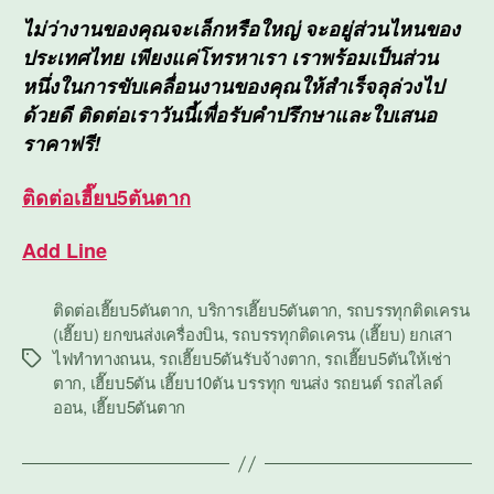
ไม่ว่างานของคุณจะเล็กหรือใหญ่ จะอยู่ส่วนไหนของ
ประเทศไทย เพียงแค่โทรหาเรา เราพร้อมเป็นส่วน
หนึ่งในการขับเคลื่อนงานของคุณให้สำเร็จลุล่วงไป
ด้วยดี ติดต่อเราวันนี้เพื่อรับคำปรึกษาและใบเสนอ
ราคาฟรี!
ติดต่อ
เฮี๊ยบ5ตันตาก
Add Line
ติดต่อเฮี๊ยบ5ตันตาก
,
บริการเฮี๊ยบ5ตันตาก
,
รถบรรทุกติดเครน
(เฮี๊ยบ) ยกขนส่งเครื่องบิน
,
รถบรรทุกติดเครน (เฮี๊ยบ) ยกเสา
ไฟทำทางถนน
,
รถเฮี๊ยบ5ตันรับจ้างตาก
,
รถเฮี๊ยบ5ตันให้เช่า
Tags
ตาก
,
เฮี๊ยบ5ตัน เฮี๊ยบ10ตัน บรรทุก ขนส่ง รถยนต์ รถสไลด์
ออน
,
เฮี๊ยบ5ตันตาก