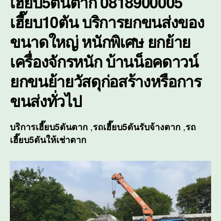
เฮี๊ยบ5ตันตาก 0818900005
ของ
เฮี๊ยบ10ตัน บริการยกขนส่งของ
ขนา
ใหญ่
ขนาดใหญ่ หนักพิเศษ ยกย้าย
หนัก
พิเศ
เครื่องจักรหนัก บ้านน็อคดาวน์
ยกขนย้ายวัสดุก่อสร้างหรือการ
ขนส่งทั่วไป
,
,
บริการ
เฮี๊ยบ5ตันตาก
รถเฮี๊ยบ5ตันรับจ้างตาก
รถ
เฮี๊ยบ5ตันให้เช่าตาก