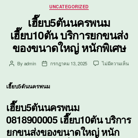
Categories
UNCATEGORIZED
เฮี๊ยบ5ตันนครพนม
เฮี๊ยบ10ตัน บริการยกขนส่ง
ของขนาดใหญ่ หนักพิเศษ
บน
By
admin
กรกฎาคม 13, 2025
ไม่มีความเห็น
Post
Post
เฮี๊ย
author
date
นคร
เฮี๊ย
เฮี๊ยบ5ตันนครพนม
บริก
ยก
เฮี๊ยบ5ตันนครพนม
ขนส่
ของ
0818900005 เฮี๊ยบ10ตัน บริการ
ขนา
ใหญ่
ยกขนส่งของขนาดใหญ่ หนัก
หนัก
พิเศ