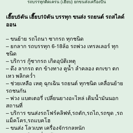
รถบรรทุกติดเครน (เฮี๊ยบ) ยกขนส่งเครื่องบิน
เฮี๊ยบ5ตัน เฮี๊ยบ10ตัน บรรทุก ขนส่ง รถยนต์ รถสไลด์
ออน
– ขนย้าย รถไถนา ซากรถ ทุกชนิด
– ยกลาก รถบรรทุก 6-18ล้อ รถพ่วง เทรลเลอร์ ทุก
ชนิด
– บริการ กู้ซากรถ เกิดอุบัติเหตุ
– ดึง ลากรถ ตก ข้างทาง คูน้ำ ลำคลอง ตกเขา ตก
เหว พลิกคว่ำ
– ช่วยเหลือ เหตุ ฉุกเฉิน รถยนต์ ทุกชนิด เคลื่อนย้าย
รถชนกัน
– พ่วง แบตเตอรี่ เปลี่ยนยางอะไหล่ เติมน้ำมันนอก
สถานที่
– บริการ ขนส่งรถโฟร์คลิฟท์,รถตัก,รถไถ,รถขุด ,รถ
แม็คโคร,รถแบคโฮ
– ขนส่ง โลวเบท เครื่องจักรกลหนัก