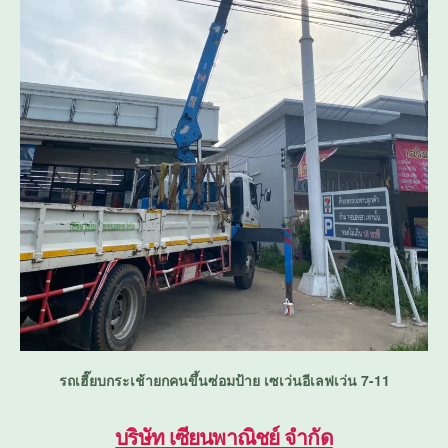
รถเฮี๊ยบกระเช้ายกคนขึ้นซ่อมป้าย เซเว่นอีเลฟเว่น 7-11
บริษัท เซียนพาณิชย์ จำกัด