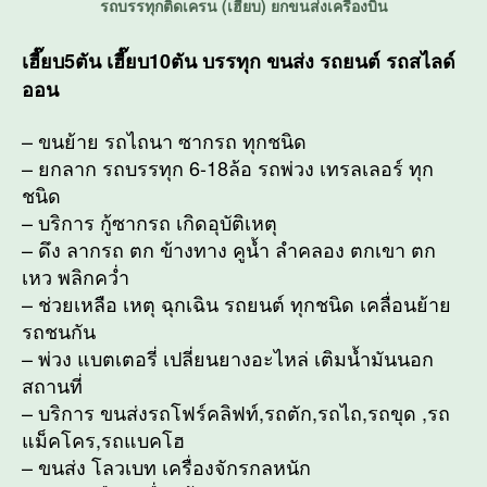
รถบรรทุกติดเครน (เฮี๊ยบ) ยกขนส่งเครื่องบิน
เฮี๊ยบ5ตัน เฮี๊ยบ10ตัน บรรทุก ขนส่ง รถยนต์ รถสไลด์
ออน
– ขนย้าย รถไถนา ซากรถ ทุกชนิด
– ยกลาก รถบรรทุก 6-18ล้อ รถพ่วง เทรลเลอร์ ทุก
ชนิด
– บริการ กู้ซากรถ เกิดอุบัติเหตุ
– ดึง ลากรถ ตก ข้างทาง คูน้ำ ลำคลอง ตกเขา ตก
เหว พลิกคว่ำ
– ช่วยเหลือ เหตุ ฉุกเฉิน รถยนต์ ทุกชนิด เคลื่อนย้าย
รถชนกัน
– พ่วง แบตเตอรี่ เปลี่ยนยางอะไหล่ เติมน้ำมันนอก
สถานที่
– บริการ ขนส่งรถโฟร์คลิฟท์,รถตัก,รถไถ,รถขุด ,รถ
แม็คโคร,รถแบคโฮ
– ขนส่ง โลวเบท เครื่องจักรกลหนัก