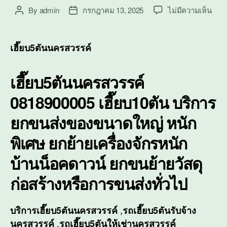
บน
By
admin
กรกฎาคม 13, 2025
ไม่มีความเห็น
Post
Post
เฮี๊ย
author
date
นครส
เฮี๊ย
เฮี๊ยบ5ตันนครสวรรค์
บริก
ยก
เฮี๊ยบ5ตันนครสวรรค์
ขนส่
ของ
0818900005 เฮี๊ยบ10ตัน บริการ
ขนา
ใหญ่
ยกขนส่งของขนาดใหญ่ หนัก
หนัก
พิเศ
พิเศษ ยกย้ายเครื่องจักรหนัก
บ้านน็อคดาวน์ ยกขนย้ายวัสดุ
ก่อสร้างหรือการขนส่งทั่วไป
,
บริการ
เฮี๊ยบ5ตันนครสวรรค์
รถเฮี๊ยบ5ตันรับจ้าง
,
นครสวรรค์
รถเฮี๊ยบ5ตันให้เช่านครสวรรค์