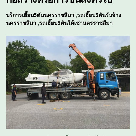
,
บริการ
เฮี๊ยบ5ตันนครราชสีมา
รถเฮี๊ยบ5ตันรับจ้าง
,
นครราชสีมา
รถเฮี๊ยบ5ตันให้เช่านครราชสีมา