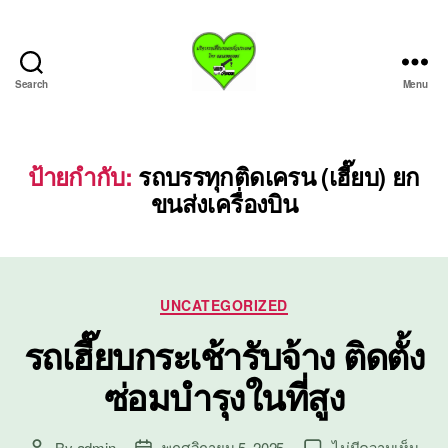
Search
Menu
บริการ
รถ
เฮี๊ย
บรถ
ป้ายกำกับ:
รถบรรทุกติดเครน (เฮี๊ยบ) ยก
ยก
ขนส่งเครื่องบิน
ทั่ว
ประเทศ.com
Categories
UNCATEGORIZED
รถเฮี๊ยบกระเช้ารับจ้าง ติดตั้ง
ซ่อมบำรุงในที่สูง
บน
By
admin
พฤศจิกายน 5, 2025
ไม่มีความเห็น