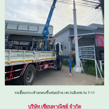
รถเฮี๊ยบกระเช้ายกคนขึ้นซ่อมป้าย เซเว่นอีเลฟเว่น 7-11
บริษัท เซียนพาณิชย์ จำกัด