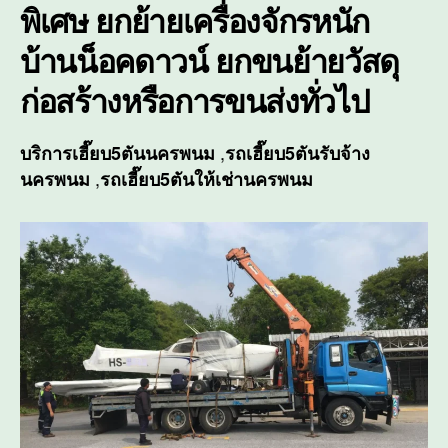
พิเศษ ยกย้ายเครื่องจักรหนัก
บ้านน็อคดาวน์ ยกขนย้ายวัสดุ
ก่อสร้างหรือการขนส่งทั่วไป
,
บริการ
เฮี๊ยบ5ตันนครพนม
รถเฮี๊ยบ5ตันรับจ้าง
,
นครพนม
รถเฮี๊ยบ5ตันให้เช่านครพนม