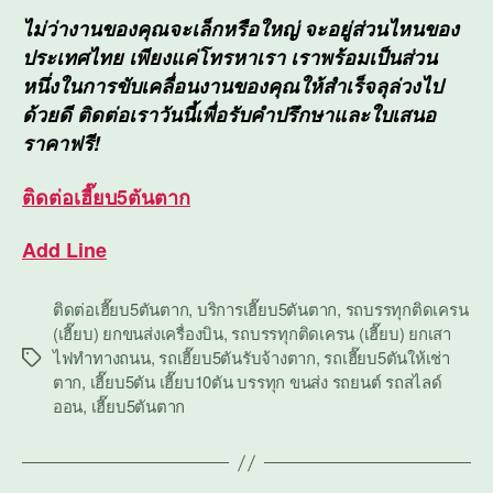
ไม่ว่างานของคุณจะเล็กหรือใหญ่ จะอยู่ส่วนไหนของ
ประเทศไทย เพียงแค่โทรหาเรา เราพร้อมเป็นส่วน
หนึ่งในการขับเคลื่อนงานของคุณให้สำเร็จลุล่วงไป
ด้วยดี ติดต่อเราวันนี้เพื่อรับคำปรึกษาและใบเสนอ
ราคาฟรี!
ติดต่อ
เฮี๊ยบ5ตันตาก
Add Line
ติดต่อเฮี๊ยบ5ตันตาก
,
บริการเฮี๊ยบ5ตันตาก
,
รถบรรทุกติดเครน
(เฮี๊ยบ) ยกขนส่งเครื่องบิน
,
รถบรรทุกติดเครน (เฮี๊ยบ) ยกเสา
ไฟทำทางถนน
,
รถเฮี๊ยบ5ตันรับจ้างตาก
,
รถเฮี๊ยบ5ตันให้เช่า
Tags
ตาก
,
เฮี๊ยบ5ตัน เฮี๊ยบ10ตัน บรรทุก ขนส่ง รถยนต์ รถสไลด์
ออน
,
เฮี๊ยบ5ตันตาก