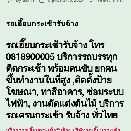
Post
Post
รถ
author
date
เฮี๊ย
บก
รถเฮี๊ยบกระเช้ารับจ้าง
ระ
เช้า
รับจ้
รถเฮี๊ยบกระเช้ารับจ้าง โทร
ติด
ตั้ง
0818900005 บริการรถบรรทุก
ซ่อม
บำรุ
ติดกระเช้า พร้อมคนขับ ยกคน
ใน
ขึ้นทำงานในที่สูง ,ติดตั้งป้าย
ที่
สูง
โฆษณา, ทาสีอาคาร, ซ่อมระบบ
ไฟฟ้า, งานตัดแต่งต้นไม้ บริการ
รถเครนกระเช้า
รับจ้าง ทั่วไทย
บริการรถเฮี๊ยบกระเช้ารับจ้าง,บริษัทรถเฮี๊ยบกระเช้า