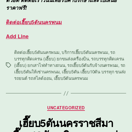
ด้วยดี ติดต่อเราวันนี้เพื่อรับคำปรึกษาและใบเสนอ
ราคาฟรี!
ติดต่อ
เฮี๊ยบ5ตันนครพนม
Add Line
ติดต่อเฮี๊ยบ5ตันนครพนม
,
บริการเฮี๊ยบ5ตันนครพนม
,
รถ
บรรทุกติดเครน (เฮี๊ยบ) ยกขนส่งเครื่องบิน
,
รถบรรทุกติดเครน
(เฮี๊ยบ) ยกเสาไฟทำทางถนน
,
รถเฮี๊ยบ5ตันรับจ้างนครพนม
,
รถ
Tags
เฮี๊ยบ5ตันให้เช่านครพนม
,
เฮี๊ยบ5ตัน เฮี๊ยบ10ตัน บรรทุก ขนส่ง
รถยนต์ รถสไลด์ออน
,
เฮี๊ยบ5ตันนครพนม
Categories
UNCATEGORIZED
เฮี๊ยบ5ตันนครราชสีมา