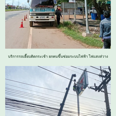
บริการรถเฮี๊ยบติดกระเช้า ยกคนขึ้นซ่อมระบบไฟฟ้า ไฟแสงส่วาง