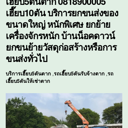
เฮี๊ยบ5ตันตาก 0818900005
ของ
เฮี๊ยบ10ตัน บริการยกขนส่งของ
ขนา
ใหญ่
ขนาดใหญ่ หนักพิเศษ ยกย้าย
หนัก
พิเศ
เครื่องจักรหนัก บ้านน็อคดาวน์
ยกขนย้ายวัสดุก่อสร้างหรือการ
ขนส่งทั่วไป
,
,
บริการ
เฮี๊ยบ5ตันตาก
รถเฮี๊ยบ5ตันรับจ้างตาก
รถ
เฮี๊ยบ5ตันให้เช่าตาก