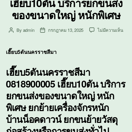
เฮี๊ยบ10ตัน บริการยกขนส่ง
ของขนาดใหญ่ หนักพิเศษ
บน
By
admin
กรกฎาคม 13, 2025
ไม่มีความเห็น
Post
Post
เฮี๊ย
author
date
นคร
เฮี๊ย
เฮี๊ยบ5ตันนครราชสีมา
บริก
ยก
เฮี๊ยบ5ตันนครราชสีมา
ขนส่
ของ
0818900005 เฮี๊ยบ10ตัน บริการ
ขนา
ใหญ่
ยกขนส่งของขนาดใหญ่ หนัก
หนัก
พิเศ
พิเศษ ยกย้ายเครื่องจักรหนัก
บ้านน็อคดาวน์ ยกขนย้ายวัสดุ
ก่อสร้างหรือการขนส่งทั่วไป