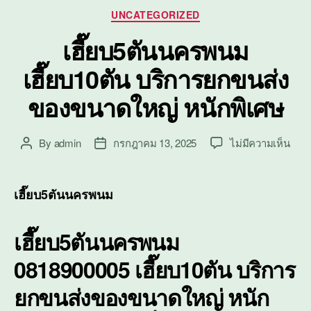
Categories
UNCATEGORIZED
เฮี๊ยบ5ตันนครพนม
เฮี๊ยบ10ตัน บริการยกขนส่ง
ของขนาดใหญ่ หนักพิเศษ
บน
By
admin
กรกฎาคม 13, 2025
ไม่มีความเห็น
Post
Post
เฮี๊ย
author
date
นคร
เฮี๊ย
เฮี๊ยบ5ตันนครพนม
บริก
ยก
เฮี๊ยบ5ตันนครพนม
ขนส่
ของ
0818900005 เฮี๊ยบ10ตัน บริการ
ขนา
ใหญ่
ยกขนส่งของขนาดใหญ่ หนัก
หนัก
พิเศ