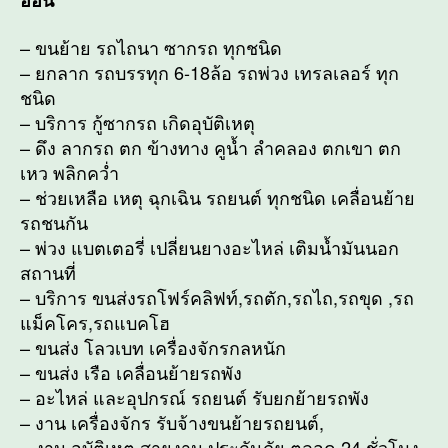
– ขนย้าย รถไถนา ซากรถ ทุกชนิด
– ยกลาก รถบรรทุก 6-18ล้อ รถพ่วง เทรลเลอร์ ทุก
ชนิด
– บริการ กู้ซากรถ เกิดอุบัติเหตุ
– ดึง ลากรถ ตก ข้างทาง คูน้ำ ลำคลอง ตกเขา ตก
เหว พลิกคว่ำ
– ช่วยเหลือ เหตุ ฉุกเฉิน รถยนต์ ทุกชนิด เคลื่อนย้าย
รถชนกัน
– พ่วง แบตเตอรี่ เปลี่ยนยางอะไหล่ เติมน้ำมันนอก
สถานที่
– บริการ ขนส่งรถโฟร์คลิฟท์,รถตัก,รถไถ,รถขุด ,รถ
แม็คโคร,รถแบคโฮ
– ขนส่ง โลวเบท เครื่องจักรกลหนัก
– ขนส่ง เรือ เคลื่อนย้ายรถพัง
– อะไหล่ และอุปกรณ์ รถยนต์ รับยกย้ายรถพัง
– งาน เครื่องจักร รับจ้างขนย้ายรถยนต์,
– งาน อุบัติเหตุ สายงาน ประกันภัย ตลอด 24 ชั่วโมง