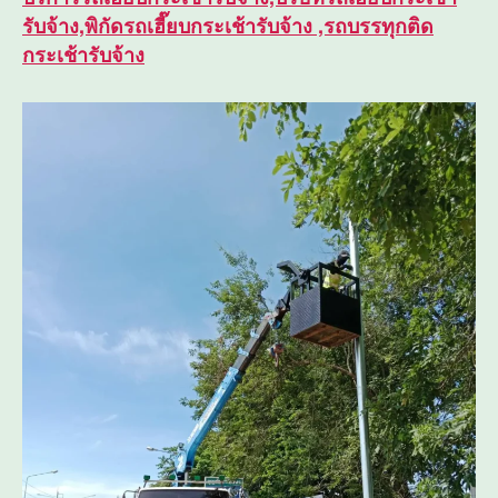
รับจ้าง,พิกัดรถเฮี๊ยบกระเช้ารับจ้าง ,รถบรรทุกติด
กระเช้ารับจ้าง