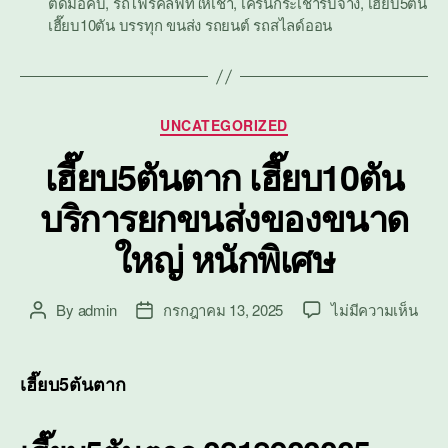
ติดมือคีบ
,
รถโฟร์คลิฟท์ให้เช่า
,
เครนกระเช้ารับจ้าง
,
เฮี๊ยบ5ตัน
เฮี๊ยบ10ตัน บรรทุก ขนส่ง รถยนต์ รถสไลด์ออน
Categories
UNCATEGORIZED
เฮี๊ยบ5ตันตาก เฮี๊ยบ10ตัน
บริการยกขนส่งของขนาด
ใหญ่ หนักพิเศษ
บน
By
admin
กรกฎาคม 13, 2025
ไม่มีความเห็น
Post
Post
เฮี๊ย
author
date
ตาก
เฮี๊ย
เฮี๊ยบ5ตันตาก
บริก
ยก
ขนส่