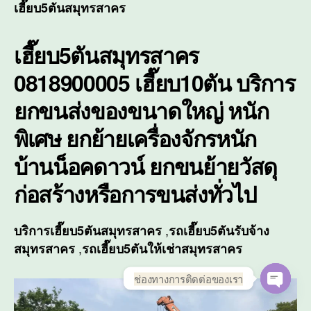
เฮี๊ย
เฮี๊ยบ5ตันสมุทรสาคร
บริก
ยก
เฮี๊ยบ5ตันสมุทรสาคร
ขนส่
ของ
0818900005 เฮี๊ยบ10ตัน บริการ
ขนา
ใหญ่
ยกขนส่งของขนาดใหญ่ หนัก
หนัก
พิเศ
พิเศษ ยกย้ายเครื่องจักรหนัก
บ้านน็อคดาวน์ ยกขนย้ายวัสดุ
ก่อสร้างหรือการขนส่งทั่วไป
,
บริการ
เฮี๊ยบ5ตันสมุทรสาคร
รถเฮี๊ยบ5ตันรับจ้าง
,
สมุทรสาคร
รถเฮี๊ยบ5ตันให้เช่าสมุทรสาคร
ช่องทางการติดต่อของเรา
O