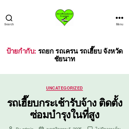
Search
Menu
บริการ
รถ
เฮี๊ย
บรถ
ป้ายกำกับ:
รถยก รถเครน รถเฮี๊ยบ จังหวัด
ยก
ชัยนาท
ทั่ว
ประเทศ.com
Categories
UNCATEGORIZED
รถเฮี๊ยบกระเช้ารับจ้าง ติดตั้ง
ซ่อมบำรุงในที่สูง
บน
By
admin
พฤศจิกายน 5, 2025
ไม่มีความเห็น