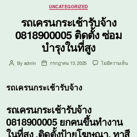
Categories
UNCATEGORIZED
รถเครนกระเช้ารับจ้าง
0818900005 ติดตั้ง ซ่อม
บำรุงในที่สูง
บน
By
admin
กรกฎาคม 13, 2025
ไม่มีความเห็น
Post
Post
รถ
author
date
เคร
กระเ
รถเครนกระเช้ารับจ้าง
รับจ้
0818
ติด
รถเครนกระเช้ารับจ้าง
ตั้ง
ซ่อม
0818900005 ยกคนขึ้นทำงาน
บำรุ
ใน
ในที่สูง ,ติดตั้งป้ายโฆษณา, ทาสี
ที่