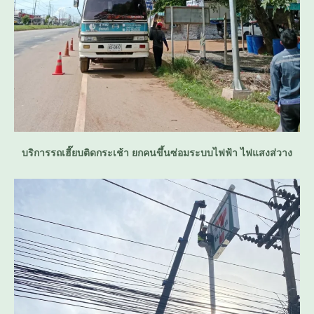
บริการรถเฮี๊ยบติดกระเช้า ยกคนขึ้นซ่อมระบบไฟฟ้า ไฟแสงส่วาง