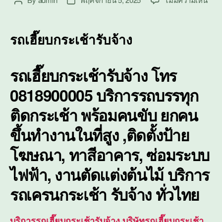
Post
Post
รถ
author
date
เฮี๊ย
บก
รถเฮี๊ยบกระเช้ารับจ้าง
ระ
เช้า
รับจ้
รถเฮี๊ยบกระเช้ารับจ้าง โทร
ติด
ตั้ง
0818900005 บริการรถบรรทุก
ซ่อม
บำรุ
ติดกระเช้า พร้อมคนขับ ยกคน
ใน
ขึ้นทำงานในที่สูง ,ติดตั้งป้าย
ที่
สูง
โฆษณา, ทาสีอาคาร, ซ่อมระบบ
ไฟฟ้า, งานตัดแต่งต้นไม้ บริการ
รถเครนกระเช้า
รับจ้าง ทั่วไทย
บริการรถเฮี๊ยบกระเช้ารับจ้าง,บริษัทรถเฮี๊ยบกระเช้า