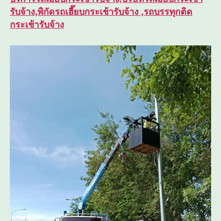
รับจ้าง,พิกัดรถเฮี๊ยบกระเช้ารับจ้าง ,รถบรรทุกติด
กระเช้ารับจ้าง