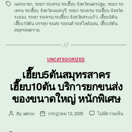
นครนายก
,
รถยก รถเครน รถเฮี๊ยบ จังหวัดนครปฐม
,
รถยก รถ
Tags
เครน รถเฮี๊ยบ จังหวัดนนทบุรี
,
รถยก รถเครน รถเฮี๊ยบ จังหวัด
ระยอง
,
รถยก รถเครน รถเฮี๊ยบ จังหวัดสระแก้ว
,
เฮี๊ยบ5ตัน
เฮี๊ยบ10ตัน บรรทุก ขนส่ง รถยนต์ รถสไลด์ออน
,
เฮี๊ยบ5ตัน
สมุทรสงคราม
Categories
UNCATEGORIZED
เฮี๊ยบ5ตันสมุทรสาคร
เฮี๊ยบ10ตัน บริการยกขนส่ง
ของขนาดใหญ่ หนักพิเศษ
บน
By
admin
กรกฎาคม 12, 2025
ไม่มีความเห็น
Post
Post
เฮี๊ย
author
date
สมุท