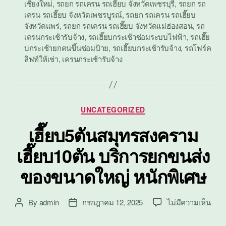
เชียงใหม่
,
รถยก รถเครน รถเฮี๊ยบ จังหวัดเพชรบุรี
,
รถยก รถ
เครน รถเฮี๊ยบ จังหวัดเพชรบูรณ์
,
รถยก รถเครน รถเฮี๊ยบ
จังหวัดแพร่
,
รถยก รถเครน รถเฮี๊ยบ จังหวัดแม่ฮ่องสอน
,
รถ
เครนกระเช้ารับจ้าง
,
รถเฮี๊ยบกระเช้าซ่อมระบบไฟฟ้า
,
รถเฮี๊ย
บกระเช้ายกคนขึ้นซ่อมป้าย
,
รถเฮี๊ยบกระเช้ารับจ้าง
,
รถโฟร์ค
ลิฟท์ให้เช่า
,
เครนกระเช้ารับจ้าง
Categories
UNCATEGORIZED
เฮี๊ยบ5ตันสมุทรสงคราม
เฮี๊ยบ10ตัน บริการยกขนส่ง
ของขนาดใหญ่ หนักพิเศษ
บน
By
admin
กรกฎาคม 12, 2025
ไม่มีความเห็น
Post
Post
เฮี๊ย
author
date
สมุ