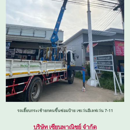
รถเฮี๊ยบกระเช้ายกคนขึ้นซ่อมป้าย เซเว่นอีเลฟเว่น 7-11
บริษัท เซียนพาณิชย์ จำกัด