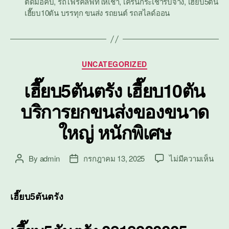
ติดมือคีบ
,
รถโฟร์คลิฟท์ให้เช่า
,
เครนกระเช้ารับจ้าง
,
เฮี๊ยบ5ตัน
เฮี๊ยบ10ตัน บรรทุก ขนส่ง รถยนต์ รถสไลด์ออน
Categories
UNCATEGORIZED
เฮี๊ยบ5ตันตรัง เฮี๊ยบ10ตัน
บริการยกขนส่งของขนาด
ใหญ่ หนักพิเศษ
บน
By
admin
กรกฎาคม 13, 2025
ไม่มีความเห็น
Post
Post
เฮี๊ย
author
date
ตรัง
เฮี๊ย
เฮี๊ยบ5ตันตรัง
บริก
ยก
ขนส่