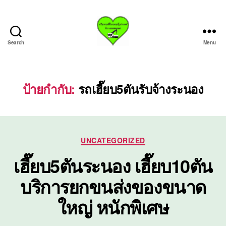
Search
Menu
บริการ
รถ
เฮี๊ย
บรถ
ป้ายกำกับ:
รถเฮี๊ยบ5ตันรับจ้างระนอง
ยก
ทั่ว
ประเทศ.com
Categories
UNCATEGORIZED
เฮี๊ยบ5ตันระนอง เฮี๊ยบ10ตัน
บริการยกขนส่งของขนาด
ใหญ่ หนักพิเศษ