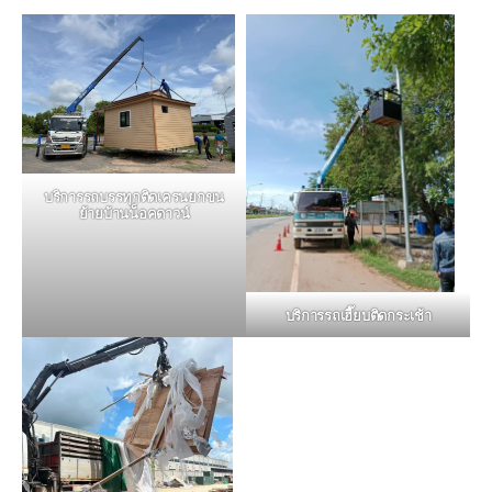
บริการรถบรรทุกติดเครนยกขน
ย้ายบ้านน็อคดาวน์
บริการรถเฮี๊ยบติดกระเช้า