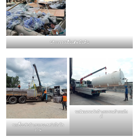
บริการรถเฮี๊ยบติดมือคีบ
รถติดเครนรับจ้างยกขนย้ายแท้ง
ค์
รถเฮี๊ยบรับจ้างยกของหนักในโร
งาน