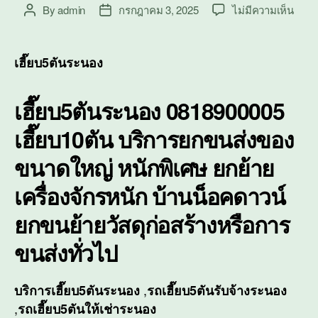
บน
By
admin
กรกฎาคม 3, 2025
ไม่มีความเห็น
Post
Post
เฮี๊ย
author
date
ระนอ
เฮี๊ย
เฮี๊ยบ5ตันระนอง
บริกา
ยก
เฮี๊ยบ5ตันระนอง 0818900005
ขนส่ง
ของ
เฮี๊ยบ10ตัน บริการยกขนส่งของ
ขนา
ใหญ่
ขนาดใหญ่ หนักพิเศษ ยกย้าย
หนัก
พิเศษ
เครื่องจักรหนัก บ้านน็อคดาวน์
ยกขนย้ายวัสดุก่อสร้างหรือการ
ขนส่งทั่วไป
,
บริการ
เฮี๊ยบ5ตันระนอง
รถเฮี๊ยบ5ตันรับจ้างระนอง
,
รถเฮี๊ยบ5ตันให้เช่าระนอง