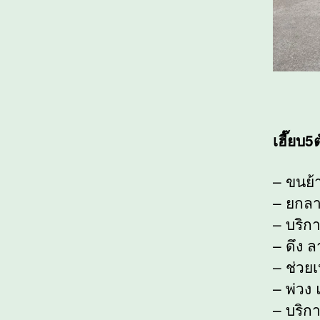
เฮี๊ยบ
– ขนย้
– ยกลา
– บริกา
– ดึง 
– ช่วยเ
– พ่วง 
– บริก