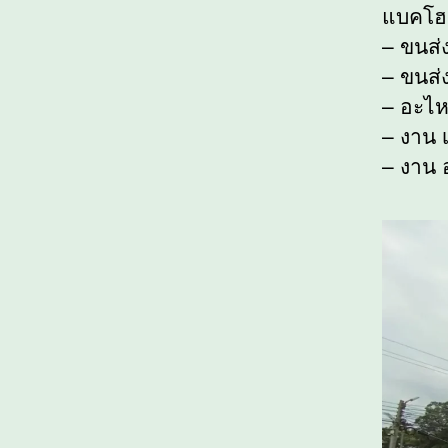
แบคโฮ
– ขนส่
– ขนส่ง
– อะไห
– งาน เ
– งาน 