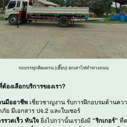
รถบรรทุกติดเครน (เฮี๊ยบ) ยกเสาไฟทำทางถนน
ที่ต้องเลือกบริการของเรา?
านมืออาชีพ
เชี่ยวชาญงาน รับการฝึกอบรมด้านคว
ภัย มีเอกสาร ปจ.2 และใบเซอร์
ารรวดเร็ว ทันใจ
ยิ่งไปกว่านั้นเรายังมี
“ริกเกอร์”
ที่