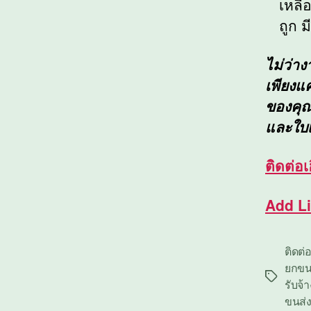
เหลื
ถูก ม
ไม่ว่า
เพียงแ
ของคุณใ
และใบ
ติดต่อ
เ
Add L
ติดต่
ยกขนส
Tags
รับจ้
ขนส่