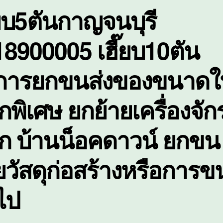
๊ยบ5ตันกาญจนบุรี
ข
ใ
ห
8900005 เฮี๊ยบ10ตัน
พ
ิการยกขนส่งของขนาดใ
กพิเศษ ยกย้ายเครื่องจัก
ัก บ้านน็อคดาวน์ ยกขน
ยวัสดุก่อสร้างหรือการข
วไป