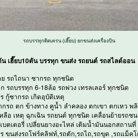
รถบรรทุกติดเครน (เฮี๊ยบ) ยกขนส่งเครื่องบิน
5ตัน เฮี๊ยบ10ตัน บรรทุก ขนส่ง รถยนต์ รถสไลด์ออน
าย รถไถนา ซากรถ ทุกชนิด
ก รถบรรทุก 6-18ล้อ รถพ่วง เทรลเลอร์ ทุกชนิด
ร กู้ซากรถ เกิดอุบัติเหตุ
ลากรถ ตก ข้างทาง คูน้ำ ลำคลอง ตกเขา ตกเหว พลิ
หลือ เหตุ ฉุกเฉิน รถยนต์ ทุกชนิด เคลื่อนย้ายรถชน
แบตเตอรี่ เปลี่ยนยางอะไหล่ เติมน้ำมันนอกสถานที่
าร ขนส่งรถโฟร์คลิฟท์,รถตัก,รถไถ,รถขุด ,รถแม็ค