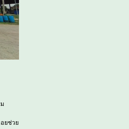
าม
คอยช่วย