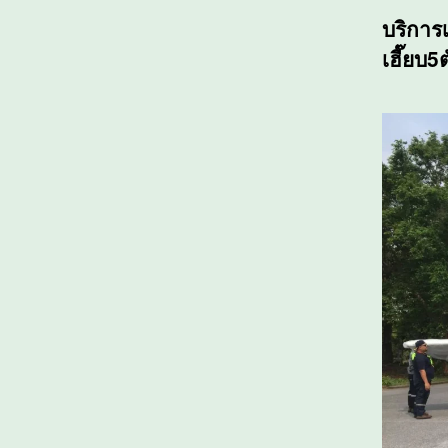
บริการ
เฮี๊ยบ5