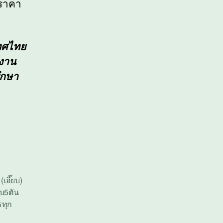
 ราคา
เทศไทย
นงาน
รึกษา
เฮี๊ยบ)
ยบ5ตัน
รทุก