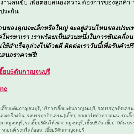
องานคนขับ เพื่อตอบสนองความต้องการของลูกค้า
ีประกัน
งานของคุณจะเล็กหรือใหญ่ จะอยู่ส่วนไหนของประ
ค่โทรหาเรา เราพร้อมเป็นส่วนหนึ่งในการขับเคลื่อ
ห้สำเร็จลุล่วงไปด้วยดี ติดต่อเราวันนี้เพื่อรับคำป
เสนอราคาฟรี!
ฮี๊ยบ5ตันกาญจนบุรี
ine
อเฮี๊ยบ5ตันกาญจนบุรี
,
บริการเฮี๊ยบ5ตันกาญจนบุรี
,
รถบรรทุกติดเครน (
่งเครื่องบิน
,
รถบรรทุกติดเครน (เฮี๊ยบ) ยกเสาไฟทำทางถนน
,
รถเฮี๊
างกาญจนบุรี
,
รถเฮี๊ยบ5ตันให้เช่ากาญจนบุรี
,
เฮี๊ยบ5ตัน เฮี๊ยบ10ตัน บร
ง รถยนต์ รถสไลด์ออน
,
เฮี๊ยบ5ตันกาญจนบุรี