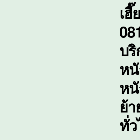
เฮี
081
บร
หนั
หน
ย้า
ทั่