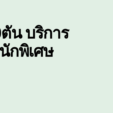
0ตัน บริการ
ักพิเศษ
น
ี๊ยบ5ตัน
าญจนบุรี
ี๊ยบ10ตัน
ริการ
ก
นส่ง
อง