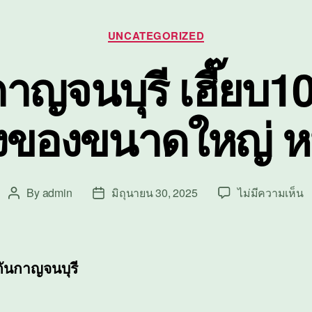
Categories
UNCATEGORIZED
กาญจนบุรี เฮี๊ยบ1
งของขนาดใหญ่ หน
บ
By
admin
มิถุนายน 30, 2025
ไม่มีความเห็น
Post
Post
เฮ
author
date
ก
เฮ
บ
ตันกาญจนบุรี
ย
ข
ข