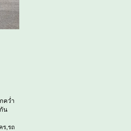
กคว่ำ
กัน
โคร,รถ