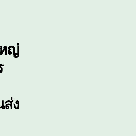
นาด
หญ่
นัก
ิเศษ
หญ่
ร
นส่ง