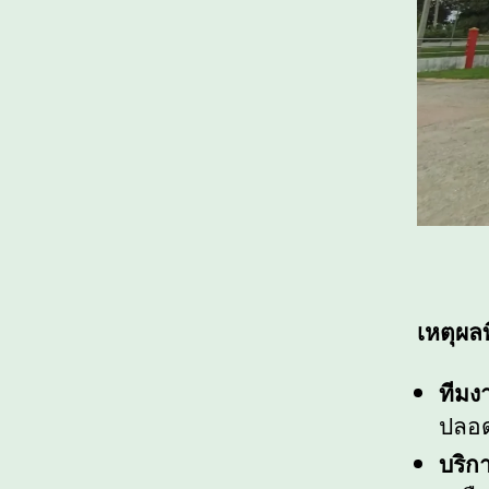
เหตุผล
ทีมง
ปลอด
บริก