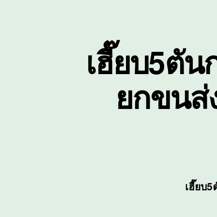
เฮี๊ยบ5ตัน
ยกขนส่
เฮี๊ยบ5