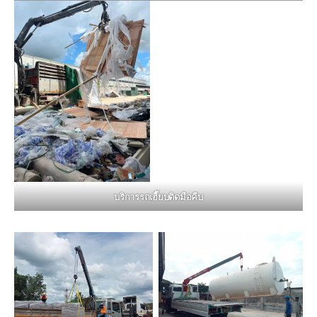
บริการรถเฮี๊ยบติดมือคีบ