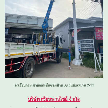
รถเฮี๊ยบกระเช้ายกคนขึ้นซ่อมป้าย เซเว่นอีเลฟเว่น 7-11
บริษัท เซียนพาณิชย์ จำกัด