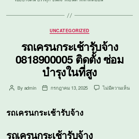
Categories
UNCATEGORIZED
รถเครนกระเช้ารับจ้าง
0818900005 ติดตั้ง ซ่อม
บำรุงในที่สูง
บน
By
admin
กรกฎาคม 13, 2025
ไม่มีความเห็น
Post
Post
รถ
author
date
เคร
กระเ
รถเครนกระเช้ารับจ้าง
รับจ้
0818
ติด
รถเครนกระเช้ารับจ้าง
ตั้ง