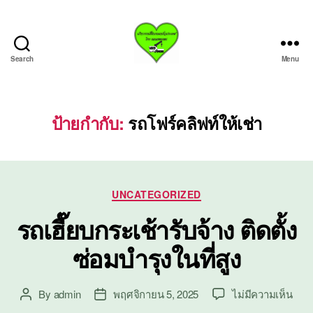
Search
Menu
บริการ
รถ
เฮี๊ย
บรถ
ป้ายกำกับ:
รถโฟร์คลิฟท์ให้เช่า
ยก
ทั่ว
ประเทศ.com
Categories
UNCATEGORIZED
รถเฮี๊ยบกระเช้ารับจ้าง ติดตั้ง
ซ่อมบำรุงในที่สูง
บน
By
admin
พฤศจิกายน 5, 2025
ไม่มีความเห็น
Post
Post
รถ
author
date