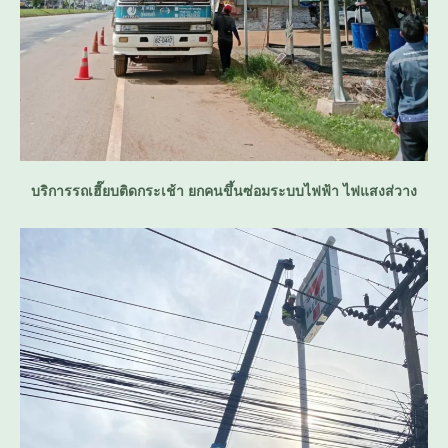
บริการรถเฮี๊ยบติดกระเช้า ยกคนขึ้นซ่อมระบบไฟฟ้า ไฟแสงส่วาง