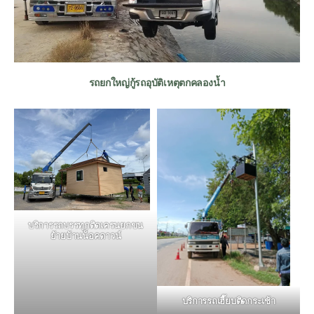
รถยกใหญ่กู้รถอุบัติเหตุตกคลองน้ำ
บริการรถบรรทุกติดเครนยกขน
ย้ายบ้านน็อคดาวน์
บริการรถเฮี๊ยบติดกระเช้า