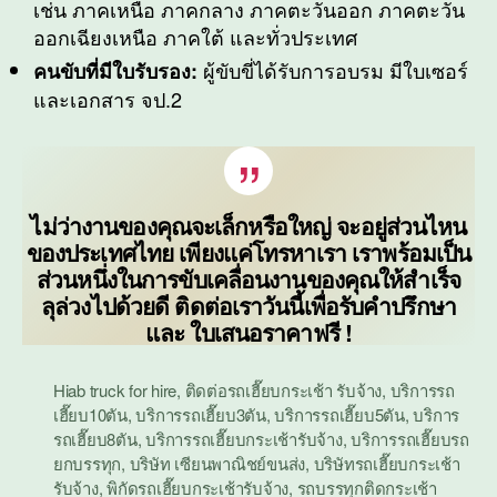
เช่น ภาคเหนือ ภาคกลาง ภาคตะวันออก ภาคตะวัน
ออกเฉียงเหนือ ภาคใต้ และทั่วประเทศ
ผู้ขับขี่ได้รับการอบรม มีใบเซอร์
คนขับที่มีใบรับรอง:
และเอกสาร จป.2
ไม่ว่างานของคุณจะเล็กหรือใหญ่ จะอยู่ส่วนไหน
ของประเทศไทย เพียงแค่โทรหาเรา เราพร้อมเป็น
ส่วนหนึ่งในการขับเคลื่อนงานของคุณให้สำเร็จ
ลุล่วงไปด้วยดี ติดต่อเราวันนี้เพื่อรับคำปรึกษา
และ ใบเสนอราคาฟรี !
Hiab truck for hire
,
ติดต่อรถเฮี๊ยบกระเช้า รับจ้าง
,
บริการรถ
เฮี๊ยบ10ตัน
,
บริการรถเฮี๊ยบ3ตัน
,
บริการรถเฮี๊ยบ5ตัน
,
บริการ
รถเฮี๊ยบ8ตัน
,
บริการรถเฮี๊ยบกระเช้ารับจ้าง
,
บริการรถเฮี๊ยบรถ
ยกบรรทุก
,
บริษัท เซียนพาณิชย์ขนส่ง
,
บริษัทรถเฮี๊ยบกระเช้า
รับจ้าง
,
พิกัดรถเฮี๊ยบกระเช้ารับจ้าง
,
รถบรรทุกติดกระเช้า