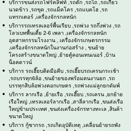
บริการขนส่งรถโฟร์คลิฟท์ ,รถตัก ,รถไถ ,รถเกี่ยว
นวดข้าว ,รถขุด ,รถแม็คโคร ,รถแบคโฮ ,รถ
แทรกเตอร์ ,เครื่องจักรกลหนัก
บริการรถเทรลเลอร์พื้นเรียบ ,รถพ่วง รถกึ่งพ่วง ,รถ
โลวเบทพื้นเตี้ย 2-6 เพลา ,เครื่องจักรกลหนัก
อุตสาหกรรมโรงงาน , เครื่องจักรเกษตรกรรม
,เครื่องจักรกลหนักในงานก่อสร้าง , ขนย้าย
โครงสร้างขนาดใหญ่ ,ย้ายตู้คอนเทนเนอร์ ,บ้าน
น็อคดาวน์
บริการ รถเฮี๊ยบติดมือคีบ ,รถเฮี๊ยบรถเครนกระเช้า
,รถบรรทุก6ล้อ ,ขนย้ายของพร้อมคนงานยก ,รถ
บรรทุกสิบล้อพ่วงคอกเกษตร ,รถพ่วงแม่ลูกยกดัมพ์
บริการ ลากเรือ ,ย้ายเรือ ,รถเฮี๊ยบ ,รถเครน ,ยกย้าย
เรือใหญ่ ,เทรลเลอร์ลากเรือ ,สาลี่ลากเรือ ,ขนส่งเรือ
ใหญ่ข้ามประเทศ ,ขนส่งเครื่องจักรทางทะเล ,สินค้า
ขนาดใหญ่
บริการ กู้ซากรถ ,รถเกิดอุบัติเหตุ ,เคลื่อนย้ายรถพัง