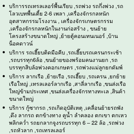
บริการรถเทรลเลอร์พื้นเรียบ ,รถพ่วง รถกึ่งพ่วง ,รถ
โลวเบทพื้นเตี้ย 2-6 เพลา ,เครื่องจักรกลหนัก
อุตสาหกรรมโรงงาน , เครื่องจักรเกษตรกรรม
,เครื่องจักรกลหนักในงานก่อสร้าง , ขนย้าย
โครงสร้างขนาดใหญ่ ,ย้ายตู้คอนเทนเนอร์ ,บ้าน
น็อคดาวน์
บริการ รถเฮี๊ยบติดมือคีบ ,รถเฮี๊ยบรถเครนกระเช้า
,รถบรรทุก6ล้อ ,ขนย้ายของพร้อมคนงานยก ,รถ
บรรทุกสิบล้อพ่วงคอกเกษตร ,รถพ่วงแม่ลูกยกดัมพ์
บริการ ลากเรือ ,ย้ายเรือ ,รถเฮี๊ยบ ,รถเครน ,ยกย้าย
เรือใหญ่ ,เทรลเลอร์ลากเรือ ,สาลี่ลากเรือ ,ขนส่งเรือ
ใหญ่ข้ามประเทศ ,ขนส่งเครื่องจักรทางทะเล ,สินค้า
ขนาดใหญ่
บริการ กู้ซากรถ ,รถเกิดอุบัติเหตุ ,เคลื่อนย้ายรถพัง
,ดึง ลากรถ ตกข้างทาง คูน้ำ ลำคลอง ตกเขา ตกเหว
พลิกคว่ำ รถยกลากจูงรถบรรทุก 6 – 22 ล้อ ,รถพ่วง
,รถหัวลาก ,รถเทรลเลอร์