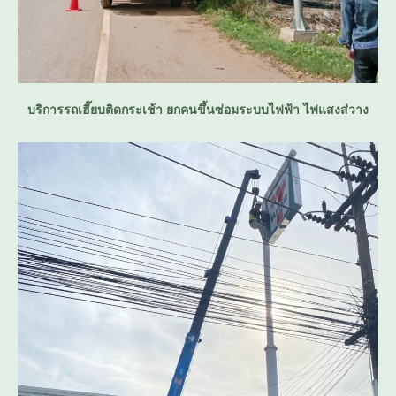
บริการรถเฮี๊ยบติดกระเช้า ยกคนขึ้นซ่อมระบบไฟฟ้า ไฟแสงส่วาง