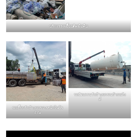
บริการรถเฮี๊ยบติดมือคีบ
รถติดเครนรับจ้างยกขนย้ายแท้ง
ค์
รถเฮี๊ยบรับจ้างยกของหนักในโร
งาน