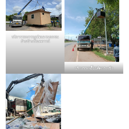
บริการรถบรรทุกติดเครนยกขน
ย้ายบ้านน็อคดาวน์
บริการรถเฮี๊ยบติดกระเช้า