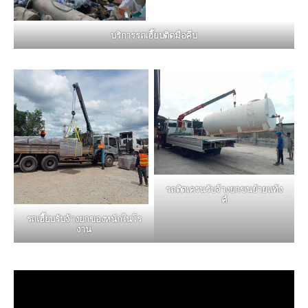
บริการรถเฮี๊ยบติดมือคีบ
รถติดเครนรับจ้างยกขนย้ายแท้ง
ค์
รถเฮี๊ยบรับจ้างยกของหนักในโร
งาน