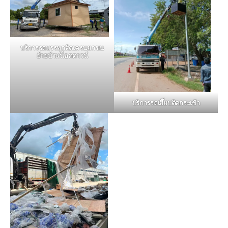
บริการรถบรรทุกติดเครนยกขน
ย้ายบ้านน็อคดาวน์
บริการรถเฮี๊ยบติดกระเช้า