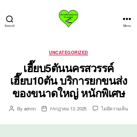
Search
Menu
บริการ
รถ
เฮี๊ย
บรถ
Categories
UNCATEGORIZED
ยก
เฮี๊ยบ5ตันนครสวรรค์
ทั่ว
ประเทศ.com
เฮี๊ยบ10ตัน บริการยกขนส่ง
ของขนาดใหญ่ หนักพิเศษ
บน
By
admin
กรกฎาคม 13, 2025
ไม่มีความเห็น
Post
Post
เฮี๊ย
author
date
นครส
เฮี๊ย
บริก