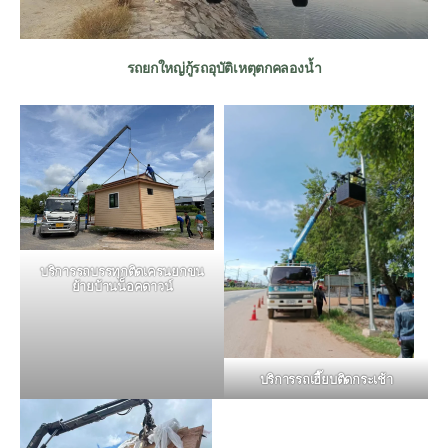
รถยกใหญ่กู้รถอุบัติเหตุตกคลองน้ำ
บริการรถบรรทุกติดเครนยกขน
ย้ายบ้านน็อคดาวน์
บริการรถเฮี๊ยบติดกระเช้า