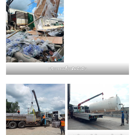
บริการรถเฮี๊ยบติดมือคีบ