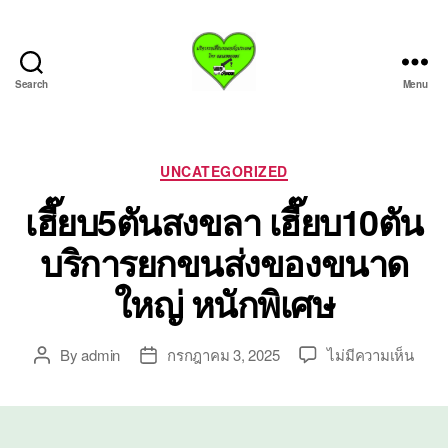
Search
Menu
บริการ
รถ
เฮี๊ย
บรถ
Categories
UNCATEGORIZED
ยก
เฮี๊ยบ5ตันสงขลา เฮี๊ยบ10ตัน
ทั่ว
ประเทศ.com
บริการยกขนส่งของขนาด
ใหญ่ หนักพิเศษ
บน
By
admin
กรกฎาคม 3, 2025
ไม่มีความเห็น
Post
Post
เฮี๊ย
author
date
สงขล
เฮี๊ย
บริกา